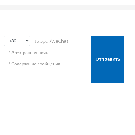
Подпишитесь на нас для получения
дополнительной информации о продукте
Отправить
Контакты Информация
Электронная почта:
Sales@enfipipe.com
WhatsApp:
+86 618832961421
Тел/WeChat:
+86 18832961421
/
+86 13283289776
Социальные медиа
Цанчжоу, провинция Хэбэй, Китай