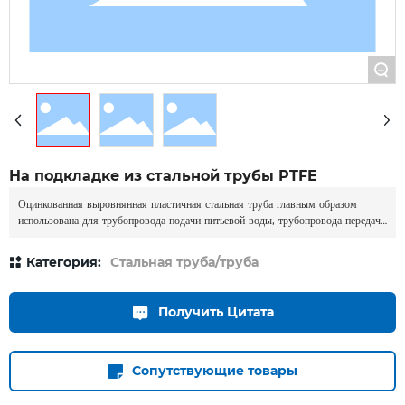
+
На подкладке из стальной трубы PTFE
Оцинкованная выровнянная пластичная стальная труба главным образом
использована для трубопровода подачи питьевой воды, трубопровода передачи
морской воды, трубопровода передачи нечистот, судостроения и другого
трубопровода передачи воды. Метод соединения трубы имеет специальное
Категория:
Стальная труба/труба
соединение кольца, соединение паза (струбцины) или соединение провода, и
процесс строительства подобен соединению паза стальной трубы и соединению
провода стальной трубы.
Получить Цитата
Сопутствующие товары